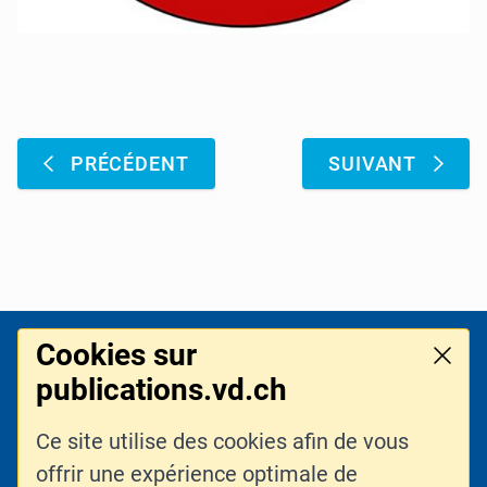
Pagination
:
:
PRÉCÉDENT
SUIVANT
Cookies sur
Pied de page
Ferme
LOGO DE L'ENTITÉ
publications.vd.ch
Ce site utilise des cookies afin de vous
LIENS CONNEXES
CONTACT
offrir une expérience optimale de