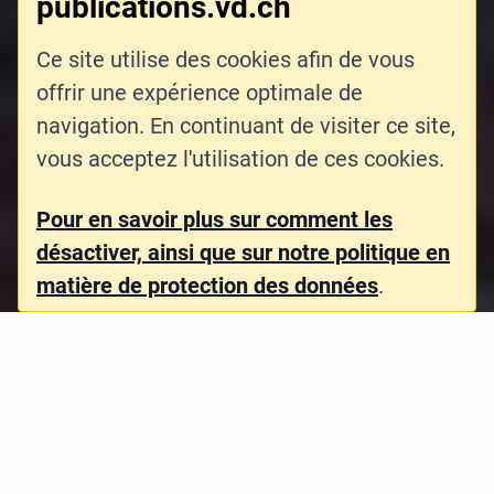
publications.vd.ch
Ce site utilise des cookies afin de vous
offrir une expérience optimale de
navigation. En continuant de visiter ce site,
vous acceptez l'utilisation de ces cookies.
Pour en savoir plus sur comment les
désactiver, ainsi que sur notre politique en
matière de protection des données
.
Fil d'Ariane
Accueil
Rapports d'activités
Police cantonale
2021
La police cantonale a pour mission générale
d'assurer, dans les limites de la loi, le maintien