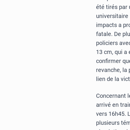
été tirés par
universitair
impacts a pr
fatale. De pl
policiers av
13 cm, qui a 
confirmer qu
revanche, la 
lien de la vic
Concernant l
arrivé en tra
vers 16h45. 
plusieurs tém