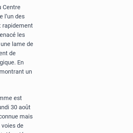
u Centre
 l’un des
t rapidement
menacé les
t une lame de
ent de
gique. En
émontrant un
omme est
undi 30 août
s connue mais
 voies de