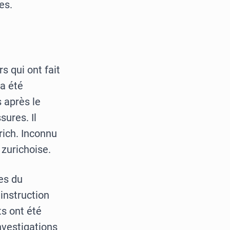
es.
s qui ont fait
a été
s après le
sures. Il
rich. Inconnu
 zurichoise.
es du
 instruction
ts ont été
nvestigations