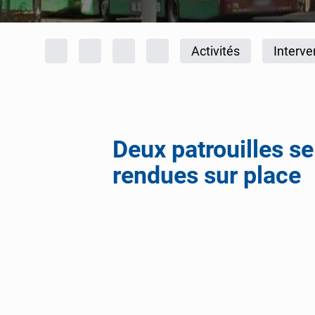
Fil d'Ariane
Accueil
Rapports d'activités
Police cantonale
2021
Activités
Interve
Deux patrouilles se
rendues sur place