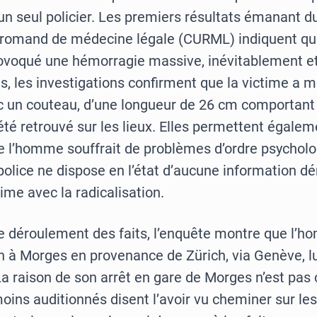
 un seul policier. Les premiers résultats émanant d
e romand de médecine légale (CURML) indiquent que
ovoqué une hémorragie massive, inévitablement e
us, les investigations confirment que la victime a 
ec un couteau, d’une longueur de 26 cm comportan
été retrouvé sur les lieux. Elles permettent égalem
e l’homme souffrait de problèmes d’ordre psycholo
police ne dispose en l’état d’aucune information d
time avec la radicalisation.
e déroulement des faits, l’enquête montre que l’h
in à Morges en provenance de Zürich, via Genève, l
La raison de son arrêt en gare de Morges n’est pa
oins auditionnés disent l’avoir vu cheminer sur les