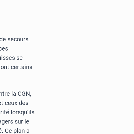
 de secours,
ces
uisses se
ont certains
ntre la CGN,
et ceux des
té lorsqu’ils
agers sur le
é. Ce plan a