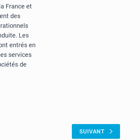
la France et
ment des
rationnels
nduite. Les
ont entrés en
les services
ociétés de
:
SUIVANT