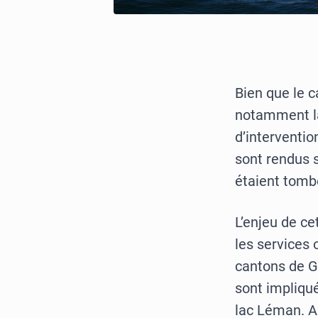
Bien que le c
notamment la
d’interventio
sont rendus s
étaient tombé
L’enjeu de ce
les services
cantons de Ge
sont impliqué
lac Léman. Ai