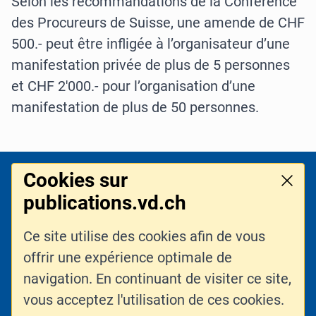
Selon les recommandations de la Conférence
des Procureurs de Suisse, une amende de CHF
500.- peut être infligée à l’organisateur d’une
manifestation privée de plus de 5 personnes
et CHF 2'000.- pour l’organisation d’une
manifestation de plus de 50 personnes.
Cookies sur
Pied de page
LOGO DE L'ENTITÉ
Ferme
publications.vd.ch
Ce site utilise des cookies afin de vous
LIENS CONNEXES
CONTACT
offrir une expérience optimale de
PLAN DU SITE
navigation. En continuant de visiter ce site,
vous acceptez l'utilisation de ces cookies.
PARTAGER