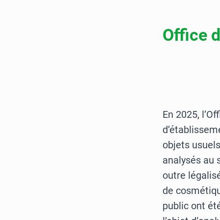
Office 
En 2025, l’O
d’établissem
objets usuel
analysés au s
outre légalis
de cosmétiqu
public ont ét