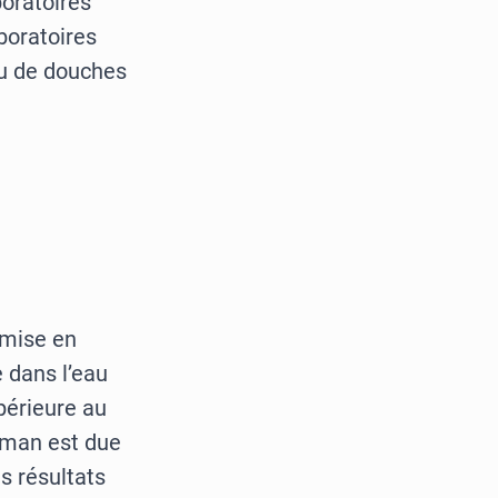
boratoires
boratoires
ou de douches
 mise en
e dans l’eau
périeure au
éman est due
s résultats