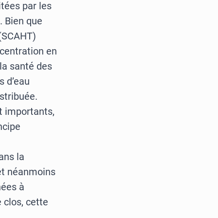
itées par les
. Bien que
 (SCAHT)
ncentration en
 la santé des
s d’eau
stribuée.
t importants,
ncipe
ans la
met néanmoins
nées à
 clos, cette