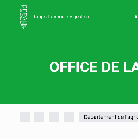
Rapport annuel de gestion
A
OFFICE DE 
Fil d'Ariane
Accueil
Rapports d'activités
Rapport annuel de gestion
Rapport annuel de gestion 
Département de l'agric