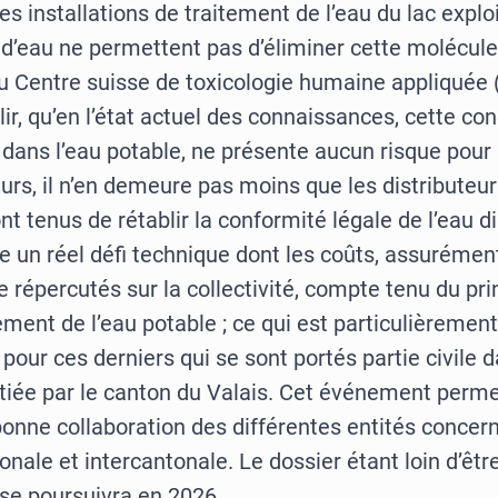
les installations de traitement de l’eau du lac explo
 d’eau ne permettent pas d’éliminer cette molécule
du Centre suisse de toxicologie humaine appliquée
lir, qu’en l’état actuel des connaissances, cette co
e dans l’eau potable, ne présente aucun risque pour
s, il n’en demeure pas moins que les distributeur
t tenus de rétablir la conformité légale de l’eau di
e un réel défi technique dont les coûts, assurémen
e répercutés sur la collectivité, compte tenu du pri
ment de l’eau potable ; ce qui est particulièrement
pour ces derniers qui se sont portés partie civile d
itiée par le canton du Valais. Cet événement per
bonne collaboration des différentes entités concer
tonale et intercantonale. Le dossier étant loin d’être
 se poursuivra en 2026.