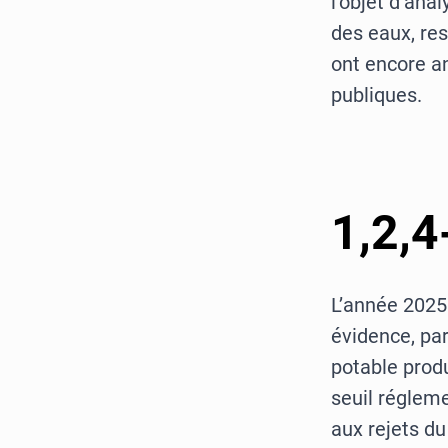
l’objet d’ana
des eaux, re
ont encore a
publiques.
1,2,
L’année 2025
évidence, par
potable produ
seuil réglem
aux rejets d