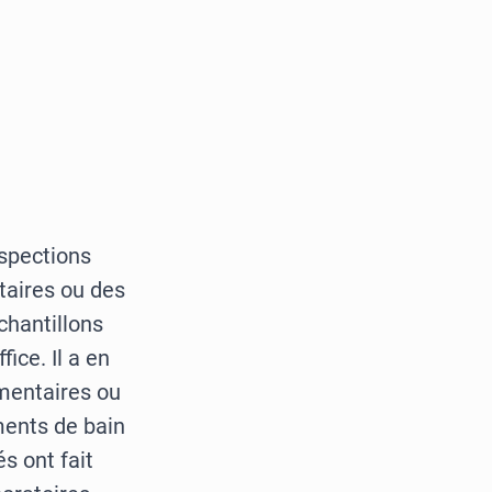
spections
taires ou des
chantillons
ice. Il a en
imentaires ou
ments de bain
s ont fait