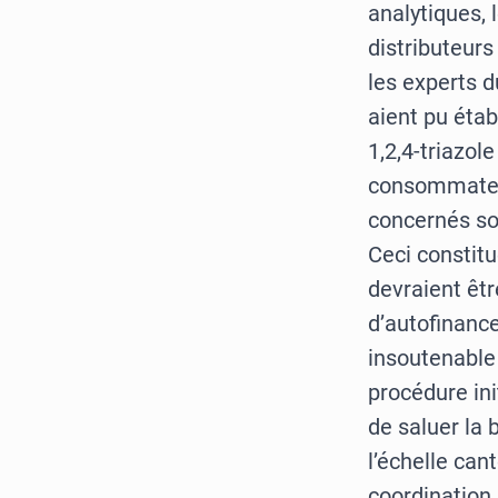
analytiques, 
distributeurs
les experts 
aient pu étab
1,2,4-triazol
consommateur
concernés son
Ceci constitu
devraient êtr
d’autofinance
insoutenable 
procédure in
de saluer la 
l’échelle can
coordination