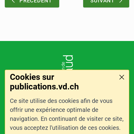
:
:
PRÉCÉDENT
SUIVANT
Pied de page
LOGO DE L'ENTITÉ
Cookies sur
Ferme
publications.vd.ch
Ce site utilise des cookies afin de vous
LIENS CONNEXES
CONTACT
offrir une expérience optimale de
PLAN DU SITE
navigation. En continuant de visiter ce site,
vous acceptez l'utilisation de ces cookies.
PARTAGER