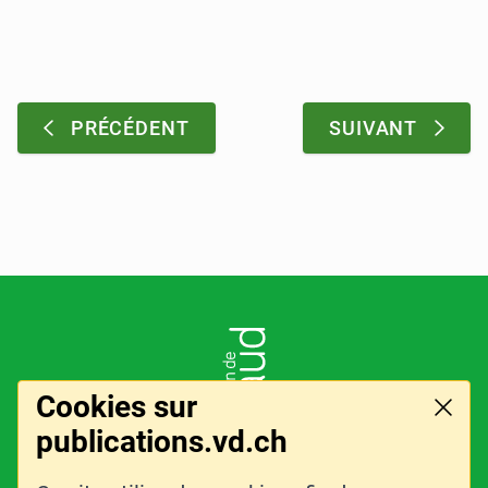
Pagination
:
:
PRÉCÉDENT
SUIVANT
Pied de page
LOGO DE L'ENTITÉ
Cookies sur
Ferme
publications.vd.ch