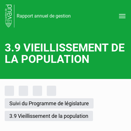
Rapport annuel de gestion
3.9 VIEILLISSEMENT DE
LA POPULATION
Fil d'Ariane
Accueil
Rapports d'activités
Rapport annuel de gestion
Rapport annuel de gestion 2025
Suivi du Programme de législature
3.9 Vieillissement de la population