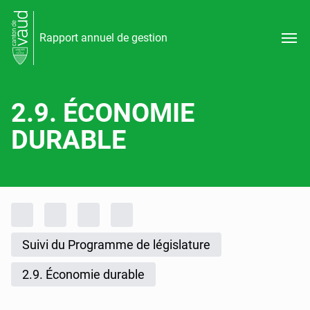
Rapport annuel de gestion
2.9. ÉCONOMIE
DURABLE
Fil d'Ariane
Accueil
Rapports d'activités
Rapport annuel de gestion
Rapport annuel de gestion 2025
Suivi du Programme de législature
2.9. Économie durable