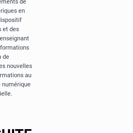
léments de
riques en
spositif
 et des
 enseignant
 formations
n de
es nouvelles
ormations au
ue numérique
ielle.