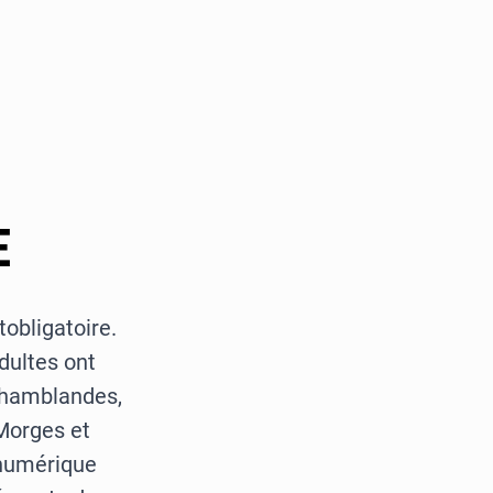
E
obligatoire.
dultes ont
Chamblandes,
Morges et
 numérique