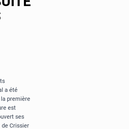
SUITE
S
ts
al a été
 la première
re est
ouvert ses
de Crissier