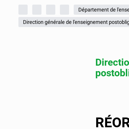
Fil d'Ariane
Accueil
Rapports d'activités
Rapport annuel de gestion
Rapport annuel de gestion 
Département de l'ense
Direction générale de l'enseignement postobli
Directi
postobl
RÉOR