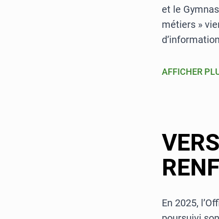
et le Gymnase
métiers » vi
d’information
AFFICHER PL
VERS
REN
En 2025, l’Of
poursuivi son