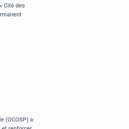
« Cité des
ermanent
elle (OCOSP) a
 et renforcer