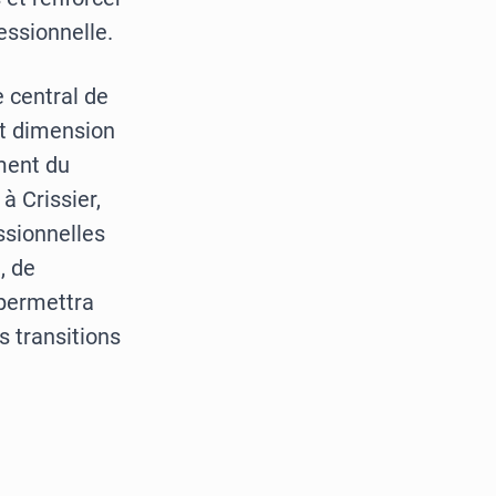
essionnelle.
e central de
et dimension
ment du
à Crissier,
ssionnelles
, de
 permettra
s transitions