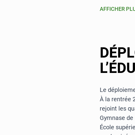
AFFICHER PL
DÉPL
L’ÉD
Le déploiemen
À la rentrée
rejoint les 
Gymnase de M
École supéri