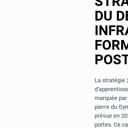
STRA
DU D
INFR
FOR
POST
La stratégie 
d’apprentissa
marquée par p
pierre du Gy
prévue en 202
portes. Ce c