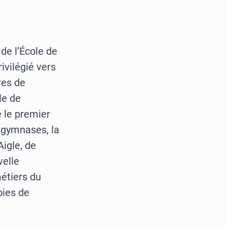
de l’École de
ivilégié vers
res de
le de
 le premier
 gymnases, la
Aigle, de
velle
métiers du
oies de