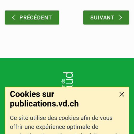
Pagination
:
PRÉCÉDENT
SUIVANT
Pied de page
LOGO DE L'ENTITÉ
Cookies sur
Ferme
publications.vd.ch
Ce site utilise des cookies afin de vous
LIENS CONNEXES
CONTACT
offrir une expérience optimale de
PLAN DU SITE