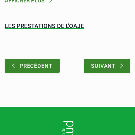
AFFICHER PLUS
LES PRESTATIONS DE L'OAJE
Pagination
:
:
PRÉCÉDENT
SUIVANT
Pied de page
LOGO DE L'ENTITÉ