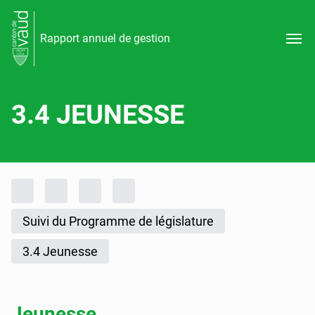
Rapport annuel de gestion
3.4 JEUNESSE
Fil d'Ariane
Accueil
Rapports d'activités
Rapport annuel de gestion
Rapport annuel de gestion 2023
Suivi du Programme de législature
3.4 Jeunesse
Jeunesse