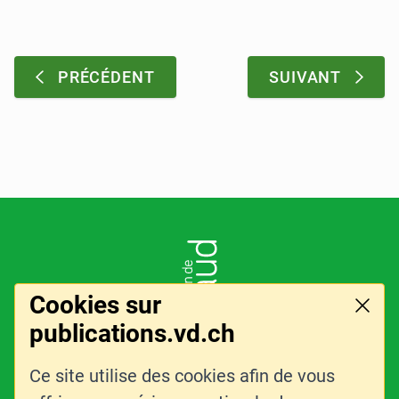
Pagination
:
:
PRÉCÉDENT
SUIVANT
Pied de page
LOGO DE L'ENTITÉ
Cookies sur
Ferme
publications.vd.ch
Ce site utilise des cookies afin de vous
LIENS CONNEXES
CONTACT