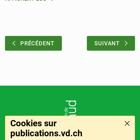
Pagination
:
:
PRÉCÉDENT
SUIVANT
Pied de page
LOGO DE L'ENTITÉ
Cookies sur
Ferme
publications.vd.ch