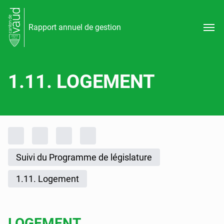
Rapport annuel de gestion
1.11. LOGEMENT
Fil d'Ariane
Accueil
Rapports d'activités
Rapport annuel de gestion
Rapport annuel de gestion 2023
Suivi du Programme de législature
1.11. Logement
LOGEMENT