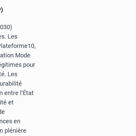
P)
2030)
es. Les
lateforme10,
dation Mode
légitimes pour
té. Les
urabilité
 entre l’État
ité et
de
ences en
n plénière