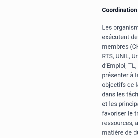
Coordination
Les organism
exécutent des
membres (CHU
RTS, UNIL, U
d’Emploi, TL,
présenter à l
objectifs de 
dans les tâch
et les princi
favoriser le
ressources, 
matière de du