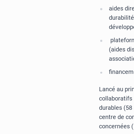
aides dir
durabilité
développe
plateform
(aides di
associat
financem
Lancé au prin
collaboratifs
durables (58 
centre de co
concernées (