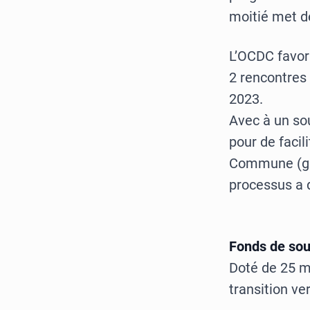
moitié met d
L’OCDC favor
2 rencontre
2023.
Avec à un s
pour de facil
Commune (gui
processus a 
Fonds de sou
Doté de 25 mi
transition ve