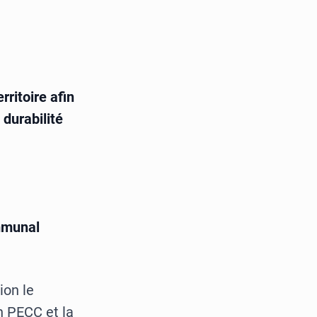
rritoire afin
durabilité
mmunal
on le
 PECC et la