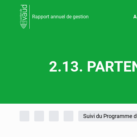
Rapport annuel de gestion
A
2.13. PARTE
Fil d'Ariane
Accueil
Rapports d'activités
Rapport annuel de gestion
Rapport annuel de gestion 
Suivi du Programme de