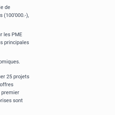
ie de
s (100'000.-),
ur les PME
es principales
nomiques.
er 25 projets
offres
u premier
rises sont