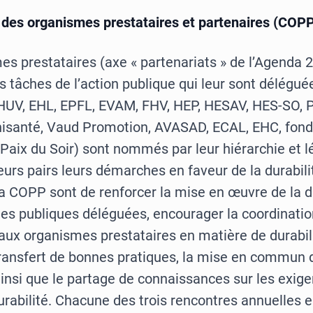
 des organismes prestataires et partenaires (COP
es prestataires (axe « partenariats » de l’Agenda 
 tâches de l’action publique qui leur sont délégué
V, EHL, EPFL, EVAM, FHV, HEP, HESAV, HES-SO, P
nisanté, Vaud Promotion, AVASAD, ECAL, EHC, fon
 Paix du Soir) sont nommés par leur hiérarchie et 
eurs pairs leurs démarches en faveur de la durabili
la COPP sont de renforcer la mise en œuvre de la d
es publiques déléguées, encourager la coordination
paux organismes prestataires en matière de durabil
 transfert de bonnes pratiques, la mise en commun 
ainsi que le partage de connaissances sur les exig
rabilité. Chacune des trois rencontres annuelles e