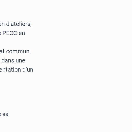
 d’ateliers,
s PECC en
ndat commun
té dans une
entation d’un
s sa