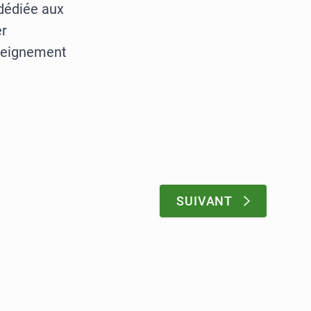
dédiée aux
er
nseignement
:
SUIVANT