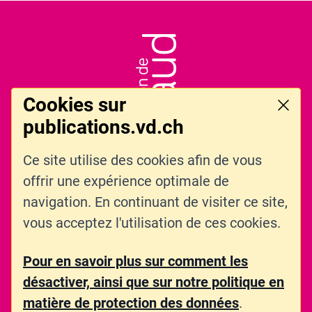
Pied de page
LOGO DE L'ENTITÉ
Cookies sur
Ferme
publications.vd.ch
Ce site utilise des cookies afin de vous
offrir une expérience optimale de
LIENS CONNEXES
CONTACT
navigation. En continuant de visiter ce site,
vous acceptez l'utilisation de ces cookies.
PARTAGER
Pour en savoir plus sur comment les
désactiver, ainsi que sur notre politique en
© DGAIC - 2026
matière de protection des données
.