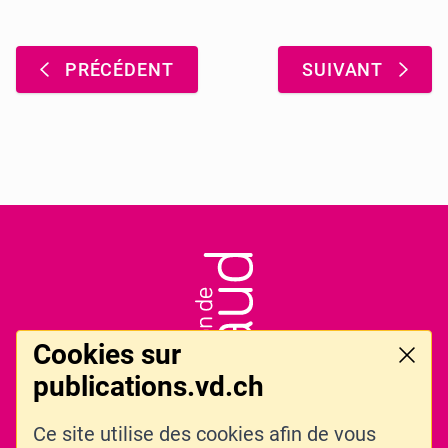
Pagination
:
:
PRÉCÉDENT
SUIVANT
Pied de page
LOGO DE L'ENTITÉ
Cookies sur
Ferme
publications.vd.ch
Ce site utilise des cookies afin de vous