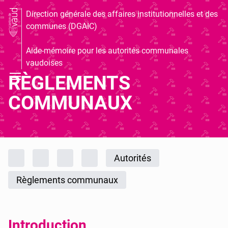
Direction générale des affaires institutionnelles et des
communes (DGAIC)
Aide-mémoire pour les autorités communales
vaudoises
RÈGLEMENTS
COMMUNAUX
Fil d'Ariane
Accueil
Publications
DGAIC
Aide-mémoire pour les autorités
Autorités
Règlements communaux
Introduction