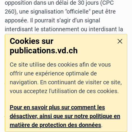
opposition dans un délai de 30 jours (CPC
260), une signalisation "officielle" peut être
apposée. Il pourrait s’agir d’un signal
interdisant le stationnement ou interdisant la
circulation. Une plaque complémentaire
Cookies sur
accompagnera cette signalisation et comporte
Ferme
publications.vd.ch
le texte suivant :
Ce site utilise des cookies afin de vous
Le juge de paix du district de ….. interdit le
offrir une expérience optimale de
passage et le stationnement
navigation. En continuant de visiter ce site,
de tous véhicules – ceux des ayants droit
vous acceptez l'utilisation de ces cookies.
exceptés – sur cette propriété.
Pour en savoir plus sur comment les
Amende selon la loi sur les contraventions
désactiver, ainsi que sur notre politique en
(LContr)
matière de protection des données
.