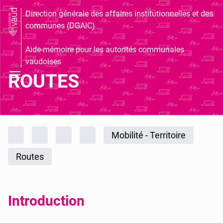
Direction générale des affaires institutionnelles et des
communes (DGAIC)
Aide-mémoire pour les autorités communales
vaudoises
ROUTES
Fil d'Ariane
Accueil
Publications
DGAIC
Aide-mémoire pour les autorités
Mobilité - Territoire
Routes
Introduction